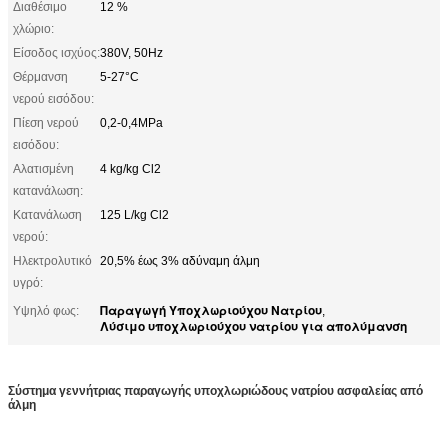
Διαθέσιμο
12 %
χλώριο:
Είσοδος ισχύος:
380V, 50Hz
Θέρμανση
5-27°C
νερού εισόδου:
Πίεση νερού
0,2-0,4MPa
εισόδου:
Αλατισμένη
4 kg/kg Cl2
κατανάλωση:
Κατανάλωση
125 L/kg Cl2
νερού:
Ηλεκτρολυτικό
20,5% έως 3% αδύναμη άλμη
υγρό:
Παραγωγή Υποχλωριούχου Νατρίου
Υψηλό φως:
,
Λύσιμο υποχλωριούχου νατρίου για απολύμανση
Σύστημα γεννήτριας παραγωγής υποχλωριώδους νατρίου ασφαλείας από
άλμη