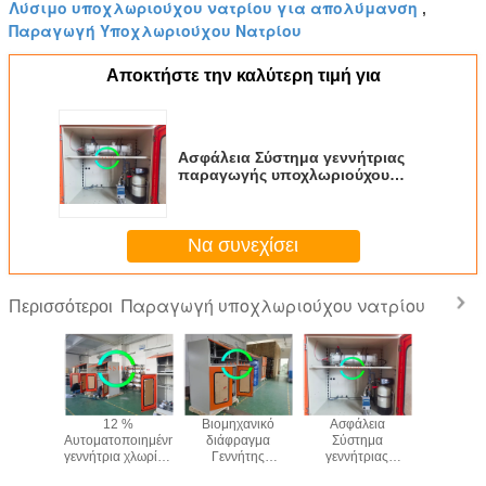
Λύσιμο υποχλωριούχου νατρίου για απολύμανση
,
Παραγωγή Υποχλωριούχου Νατρίου
Αποκτήστε την καλύτερη τιμή για
Ασφάλεια Σύστημα γεννήτριας
παραγωγής υποχλωριούχου
νατρίου από άλμη
Να συνεχίσει
Παραγωγή υποχλωριούχου νατρίου
Περισσότεροι
γωγή
12 %
Βιομηχανικό
Ασφάλεια
Ενεργε
ριούχου
Αυτοματοποιημένη
διάφραγμα
Σύστημα
αποδο
ου με
γεννήτρια χλωρίου
Γεννήτης
γεννήτριας
παραγ
λυση μη
για την παραγωγή
Υποχλωριούχου
παραγωγής
υποχλωρ