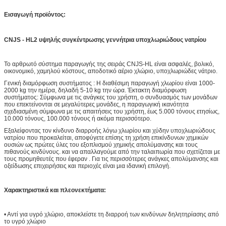
Εισαγωγή προϊόντος:
CNJS - HL2 υψηλής συγκέντρωσης γεννήτρια υποχλωριώδους νατρίου
Το αρθρωτό σύστημα παραγωγής της σειράς CNJS-HL είναι ασφαλές, βολικό,
οικονομικό, χαμηλού κόστους, αποδοτικό αέριο χλώριο, υποχλωριώδες νάτριο.
Γενική διαμόρφωση συστήματος : Η διαθέσιμη παραγωγή χλωρίου είναι 1000-
2000 kg την ημέρα, δηλαδή 5-10 kg την ώρα. Έκτακτη διαμόρφωση
συστήματος: Σύμφωνα με τις ανάγκες του χρήστη, ο συνδυασμός των μονάδων
που επεκτείνονται σε μεγαλύτερες μονάδες, η παραγωγική ικανότητα
σχεδιασμένη σύμφωνα με τις απαιτήσεις του χρήστη, έως 5.000 τόνους ετησίως,
10.000 τόνους, 100.000 τόνους ή ακόμα περισσότερο.
Εξαλείφοντας τον κίνδυνο διαρροής λόγω χλωρίου και χύδην υποχλωριώδους
νατρίου που προκαλείται, αποφύγετε επίσης τη χρήση επικίνδυνων χημικών
ουσιών ως πρώτες ύλες του εξοπλισμού χημικής απολύμανσης και τους
πιθανούς κινδύνους. και να απαλλαγούμε από την ταλαιπωρία που σχετίζεται με
τους προμηθευτές που έφεραν . Για τις περισσότερες ανάγκες απολύμανσης και
οξείδωσης επιχειρήσεις και περιοχές είναι μια ιδανική επιλογή.
Χαρακτηριστικά και πλεονεκτήματα:
• Αντί για υγρό χλώριο, αποκλείστε τη διαρροή των κινδύνων δηλητηρίασης από
το υγρό χλώριο