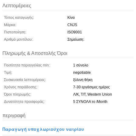
Λεπτομέρειες
Τόπος καταγωγής:
Κίνα
Μάρκα:
CNJS
Πιστοποίηση:
ISO9001
Αριθμό μοντέλου:
Σημείωση:
Πληρωμής & Αποστολής Όροι
Ποσότητα παραγγελίας min:
1 σύνολο
Τιμή:
negotiable
Συσκευασία λεπτομέρειες:
ξύλινη θήκη
Χρόνος παράδοσης:
7-30 εργάσιμες ημέρες
Όροι πληρωμής:
Λ/Κ, Τ/Τ, Western Union
Δυνατότητα προσφοράς:
5 ΣΥΝΟΛΑ το /Month
περιγραφή
Παραγωγή υποχλωριούχου νατρίου