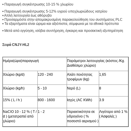
• Παραγωγή συγκέντρωσης 10-15 % χλωρίου
• Παραγωγή συγκέντρωσης 5-12% υγρού υποχλωριώδους νατρίου
• Απλή λειτουργία έως αθόρυβο
• Προσαρμόστε στην απομακρυσμένη παρακολούθηση του συστήματος PLC
• Τα εξαρτήματα είναι ώριμα και αξιόπιστα, σύμφωνα με τα εθνικά πρότυπα
• Μετά από εγγύηση, ισόβια συντήρηση, έγκαιρη και προσεκτική εξυπηρέτηση
Σειρά CNJY-HL2
Ημέρα(ώρα)παραγωγή
Παράμετροι λειτουργίας (κόστος /Kg.
Διαθέσιμο χλώριο)
Χλώριο (kg/d)
120 - 240
Αλάτι ποιότητας
1,65
τροφίμων (kg)
Χλώριο (kg/h)
5 - 10
Νερό (L)
8
15% ( L / h )
800 - 1600
Ισχύς (AC KWh)
3.9
NaClO 10 - 12 % ( T /
1 - 2
Περιεκτικότητα σε
Λιγότερο από 1 %
d ) (μετατραπεί από
υδρογόνο ( %
( Ασφαλές )
χλώριο)
ποσοστό αερισμού )